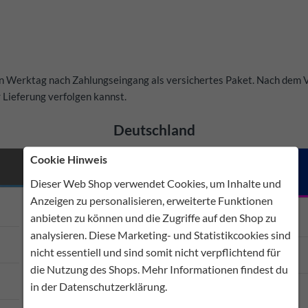
en Werktag nach Zahlungseingang als versichertes Paket. Nach dem 
r Lieferung verfolgen kannst.
Deutschland
Cookie Hinweis
nur 4,95 EUR
Dieser Web Shop verwendet Cookies, um Inhalte und
Anzeigen zu personalisieren, erweiterte Funktionen
Versichert und mit Tracking
anbieten zu können und die Zugriffe auf den Shop zu
analysieren. Diese Marketing- und Statistikcookies sind
Lieferzeit 2-3 Werktage
nicht essentiell und sind somit nicht verpflichtend für
die Nutzung des Shops. Mehr Informationen findest du
Versand mit DHL
in der
Datenschutzerklärung
.