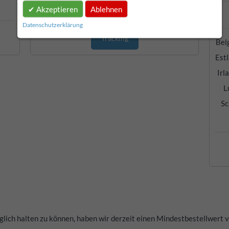
Gratis Versand ab 150 EUR!
Akzeptieren
Ablehnen
Datenschutzerklärung
Tracking
Bel
Estl
Irl
L
Sc
lich halten zu können, haben wir derzeit einen Mindestbestellwert 