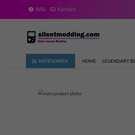
Wiki
Kontakt
KATEGORIEN
HOME
LEGENDARY B
Zum
Ende
der
Bildergalerie
springen
Zum
Anfang