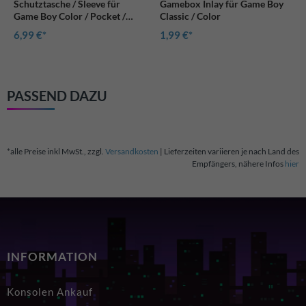
Schutztasche / Sleeve für
Gamebox Inlay für Game Boy
Game Boy Color / Pocket /
Classic / Color
Advance uvm.
6,99 €
1,99 €
PASSEND DAZU
*alle Preise inkl MwSt., zzgl.
Versandkosten
| Lieferzeiten variieren je nach Land des
Empfängers, nähere Infos
hier
INFORMATION
Konsolen Ankauf