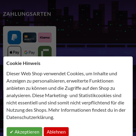
ZAHLUNGSARTEN
Cookie Hinweis
Dieser Web Shop verwendet Cookies, um Inhalte und
Anzeigen zu personalisieren, erweiterte Funktionen
anbieten zu können und die Zugriffe auf den Shop zu
analysieren. Diese Marketing- und Statistikcookies sind
nicht essentiell und sind somit nicht verpflichtend für die
Nutzung des Shops. Mehr Informationen findest du in der
SHIPPING
Datenschutzerklärung
.
Akzeptieren
Ablehnen