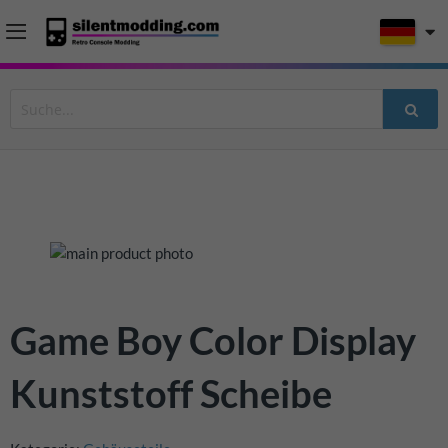
Zum
Ende
der
Bildergalerie
Zum
Game Boy Color Display
springen
Anfang
der
Kunststoff Scheibe
Bildergalerie
springen