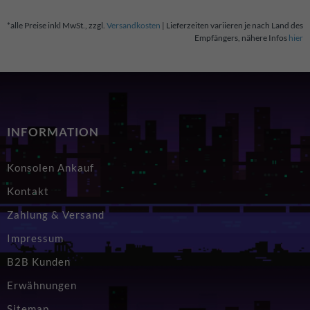
*alle Preise inkl MwSt., zzgl.
Versandkosten
| Lieferzeiten variieren je nach Land des
Empfängers, nähere Infos
hier
INFORMATION
Konsolen Ankauf
Kontakt
Zahlung & Versand
Impressum
B2B Kunden
Erwähnungen
Sitemap