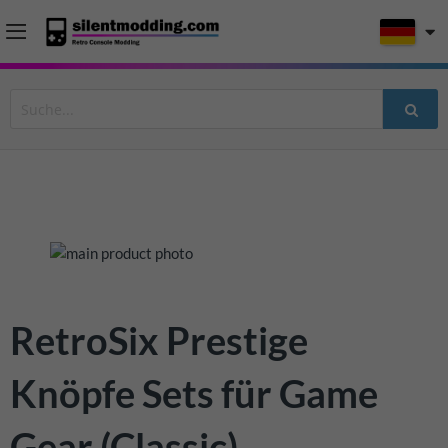
Zum
Ende
der
Bildergalerie
Zum
RetroSix Prestige
springen
Anfang
der
Knöpfe Sets für Game
Bildergalerie
springen
Gear (Classic)