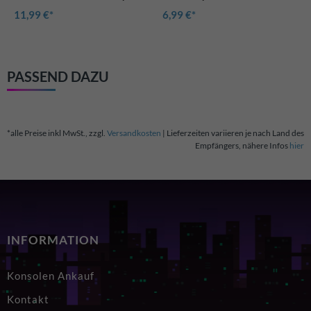
Pocket, Color und Advance
Advance uvm.
11,99 €
6,99 €
Konsolen
PASSEND DAZU
*alle Preise inkl MwSt., zzgl.
Versandkosten
| Lieferzeiten variieren je nach Land des
Empfängers, nähere Infos
hier
INFORMATION
Konsolen Ankauf
Kontakt