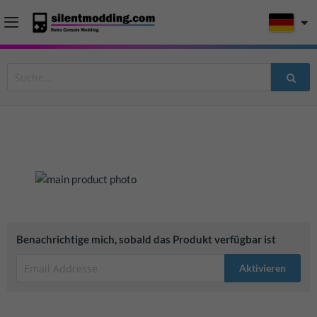
Zum
Ende
der
Bildergalerie
Zum
Benachrichtige mich, sobald das Produkt verfügbar ist
springen
Anfang
der
Aktivieren
Bildergalerie
springen